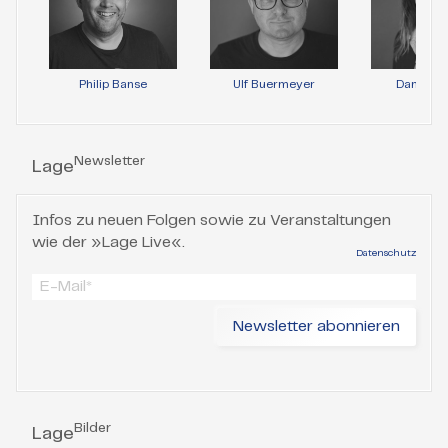
Philip Banse
Ulf Buermeyer
Daniela 
Newsletter
Lage
Infos zu neuen Folgen sowie zu Veranstaltungen
wie der »Lage Live«.
Datenschutz
Bilder
Lage