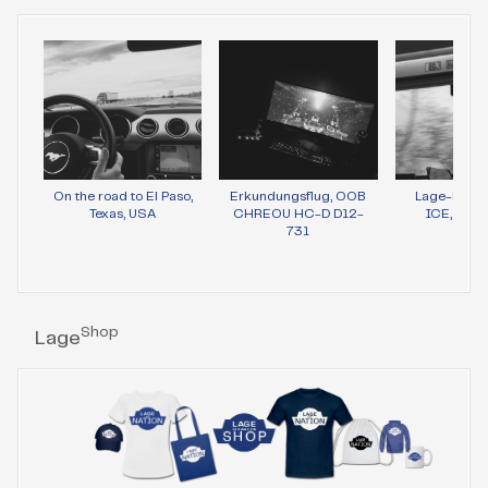
On the road to El Paso,
Erkundungsflug, OOB
Lage-Bild 
Texas, USA
CHREOU HC-D D12-
ICE, Wie
731
Shop
Lage