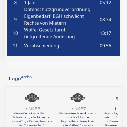
Archiv
Lage
LdN488
LdN487
LdN4
Klima-Demokratie: Warum
Wartezeiten & Konkurrenz
Psychologie und 
Schule neu gedacht werden
durch KI: Ist die
wir mit AfD-Wä
muss (Inga Feuser, Teachers
Psychotherapie noch zu
müssen (Prof. 
for Future) – Teil 1
retten? (Prof. Eva-Lotta
Brakemeier, Psy