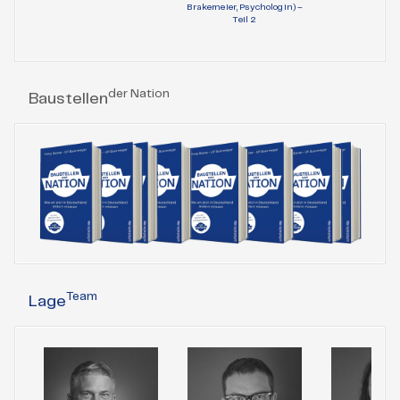
Brakemeier, Psychologin) –
Teil 1
Teil 2
der Nation
Baustellen
Team
Lage