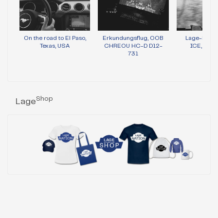
On the road to El Paso,
Erkundungsflug, OOB
Lage-Bild 
Texas, USA
CHREOU HC-D D12-
ICE, Wie
731
Shop
Lage