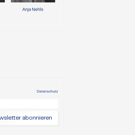
Anja Nehls
Paul Gäbler
Caro
Lewand
Datenschutz