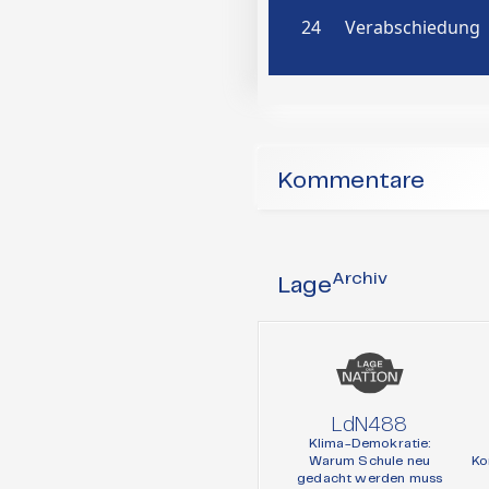
Kommentare
Archiv
Lage
LdN488
Klima-Demokratie:
Warum Schule neu
Ko
gedacht werden muss