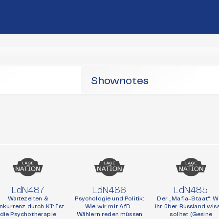
Shownotes
LdN487
LdN486
LdN485
Wartezeiten &
Psychologie und Politik:
Der „Mafia-Staat“: W
nkurrenz durch KI: Ist
Wie wir mit AfD-
ihr über Russland wis
die Psychotherapie
Wählern reden müssen
solltet (Gesine