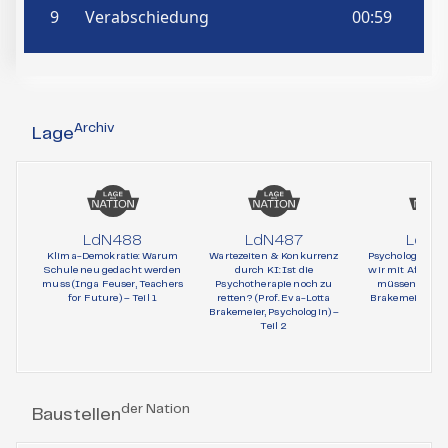
Archiv
Lage
LdN488
LdN487
LdN4
Klima-Demokratie: Warum
Wartezeiten & Konkurrenz
Psychologie und 
Schule neu gedacht werden
durch KI: Ist die
wir mit AfD-Wä
muss (Inga Feuser, Teachers
Psychotherapie noch zu
müssen (Prof. 
for Future) – Teil 1
retten? (Prof. Eva-Lotta
Brakemeier, Psy
Brakemeier, Psychologin) –
Teil 1
Teil 2
der Nation
Baustellen