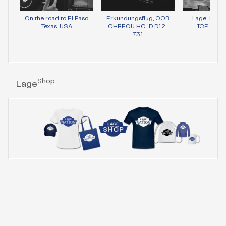
On the road to El Paso,
Erkundungsflug, OOB
Lage-Bild 
Texas, USA
CHREOU HC-D D12-
ICE, Wie
731
Shop
Lage