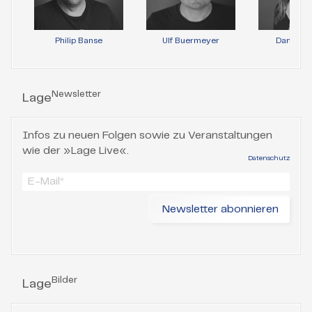
Philip Banse
Ulf Buermeyer
Daniela 
Newsletter
Lage
Infos zu neuen Folgen sowie zu Veranstaltungen
wie der »Lage Live«.
Datenschutz
Bilder
Lage