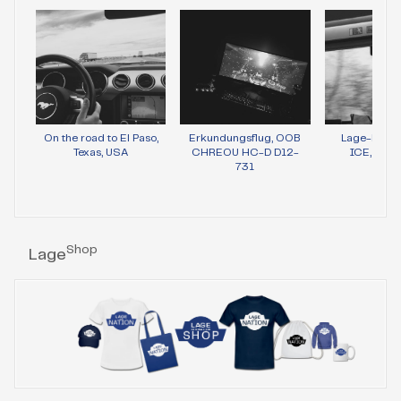
On the road to El Paso,
Erkundungsflug, OOB
Lage-Bild 
Texas, USA
CHREOU HC-D D12-
ICE, Wie
731
Shop
Lage