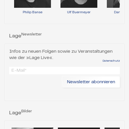
Philip Banse
Ulf Buermeyer
Daniela 
Newsletter
Lage
Infos zu neuen Folgen sowie zu Veranstaltungen
wie der »Lage Live«.
Datenschutz
Bilder
Lage