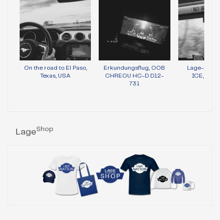
On the road to El Paso,
Erkundungsflug, OOB
Lage-Bild 
Texas, USA
CHREOU HC-D D12-
ICE, Wie
731
Shop
Lage