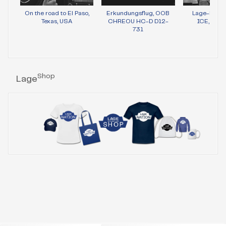
On the road to El Paso,
Erkundungsflug, OOB
Lage-Bild 
Texas, USA
CHREOU HC-D D12-
ICE, Wie
731
Shop
Lage