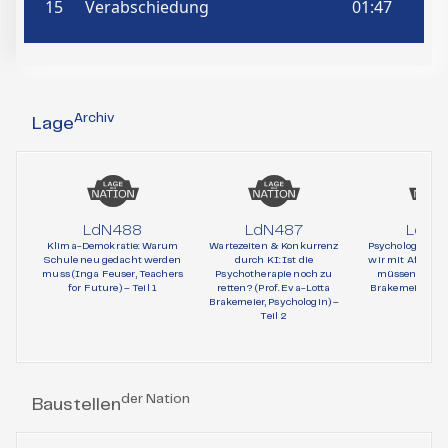
Archiv
Lage
LdN488
LdN487
LdN4
Klima-Demokratie: Warum
Wartezeiten & Konkurrenz
Psychologie und 
Schule neu gedacht werden
durch KI: Ist die
wir mit AfD-Wä
muss (Inga Feuser, Teachers
Psychotherapie noch zu
müssen (Prof. 
for Future) – Teil 1
retten? (Prof. Eva-Lotta
Brakemeier, Psy
Brakemeier, Psychologin) –
Teil 1
Teil 2
der Nation
Baustellen