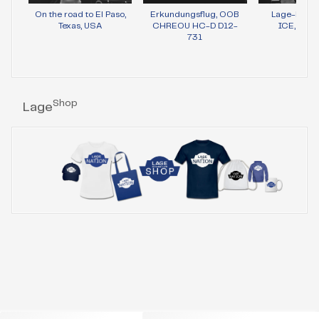
On the road to El Paso,
Erkundungsflug, OOB
Lage-Bild 
Texas, USA
CHREOU HC-D D12-
ICE, Wie
731
Shop
Lage