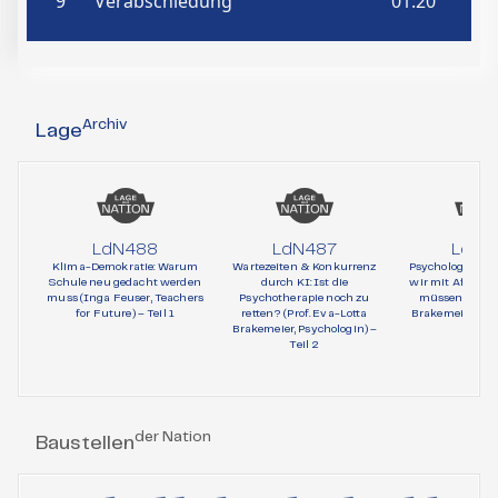
Archiv
Lage
LdN488
LdN487
LdN4
Klima-Demokratie: Warum
Wartezeiten & Konkurrenz
Psychologie und 
Schule neu gedacht werden
durch KI: Ist die
wir mit AfD-Wä
muss (Inga Feuser, Teachers
Psychotherapie noch zu
müssen (Prof. 
for Future) – Teil 1
retten? (Prof. Eva-Lotta
Brakemeier, Psy
Brakemeier, Psychologin) –
Teil 1
Teil 2
der Nation
Baustellen