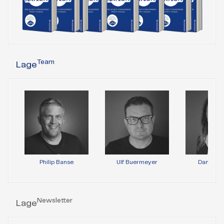
Team
Lage
Philip Banse
Ulf Buermeyer
Daniela 
Newsletter
Lage