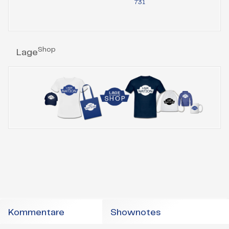
731
Shop
Lage
Kommentare
Shownotes
Skip
Lage
Instagram
Mastodon
Bluesky