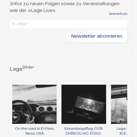
Infos zu neuen Folgen sowie zu Veranstaltungen
wie der »Lage Live«.
Datenschutz
Bilder
Lage
On the road to El Paso,
Erkundungsflug, OOB
Lage-Bild 
Texas, USA
CHREOU HC-D D12-
ICE, Wie