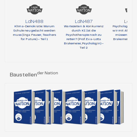
LdN488
LdN487
LdN4
Klima-Demokratie: Warum
Wartezeiten & Konkurrenz
Psychologie und 
Schule neu gedacht werden
durch KI: Ist die
wir mit AfD-Wä
muss (Inga Feuser, Teachers
Psychotherapie noch zu
müssen (Prof. 
for Future) – Teil 1
retten? (Prof. Eva-Lotta
Brakemeier, Psy
Brakemeier, Psychologin) –
Teil 1
Teil 2
der Nation
Baustellen