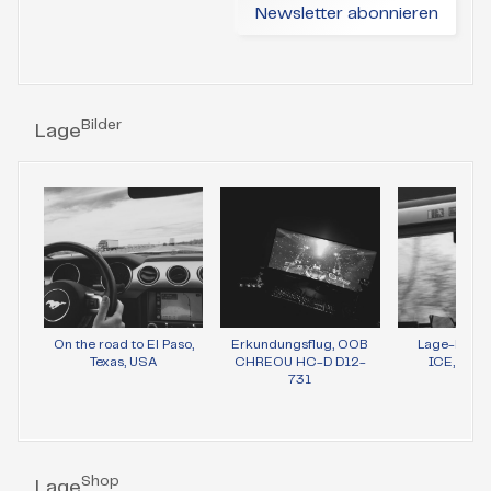
Bilder
Lage
On the road to El Paso,
Erkundungsflug, OOB
Lage-Bild 
Texas, USA
CHREOU HC-D D12-
ICE, Wie
731
Shop
Lage