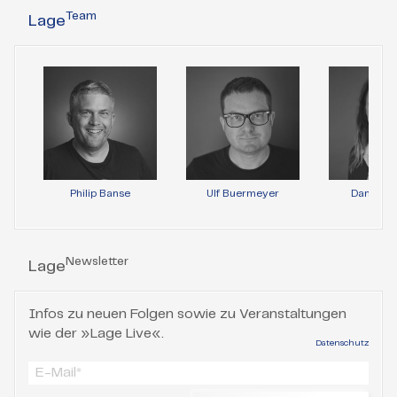
Team
Lage
Philip Banse
Ulf Buermeyer
Daniela 
Newsletter
Lage
Infos zu neuen Folgen sowie zu Veranstaltungen
wie der »Lage Live«.
Datenschutz