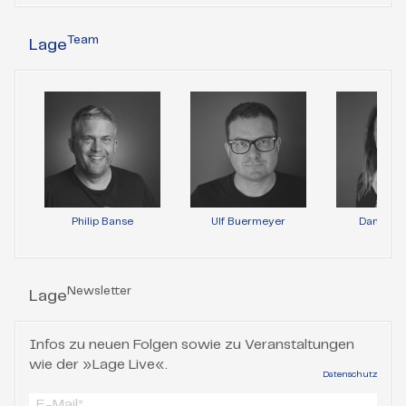
Team
Lage
Philip Banse
Ulf Buermeyer
Daniela 
Newsletter
Lage
Infos zu neuen Folgen sowie zu Veranstaltungen
wie der »Lage Live«.
Datenschutz