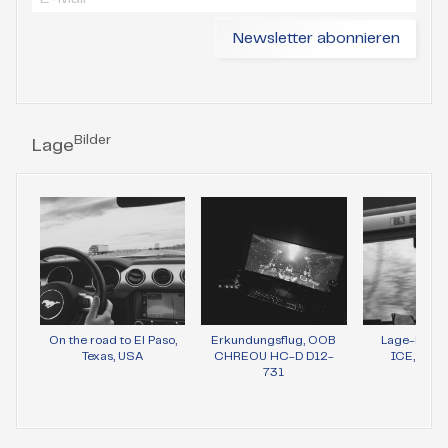
Bilder
Lage
On the road to El Paso,
Erkundungsflug, OOB
Lage-Bild 
Texas, USA
CHREOU HC-D D12-
ICE, Wie
731