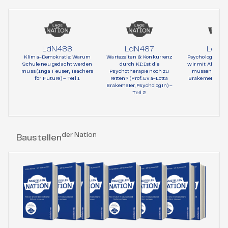
LdN488
LdN487
LdN4
Klima-Demokratie: Warum
Wartezeiten & Konkurrenz
Psychologie und 
Schule neu gedacht werden
durch KI: Ist die
wir mit AfD-Wä
muss (Inga Feuser, Teachers
Psychotherapie noch zu
müssen (Prof. 
for Future) – Teil 1
retten? (Prof. Eva-Lotta
Brakemeier, Psy
Brakemeier, Psychologin) –
Teil 1
Teil 2
der Nation
Baustellen