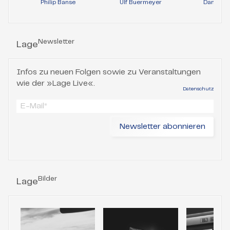
Philip Banse
Ulf Buermeyer
Daniela 
Newsletter
Lage
Infos zu neuen Folgen sowie zu Veranstaltungen
wie der »Lage Live«.
Datenschutz
Bilder
Lage