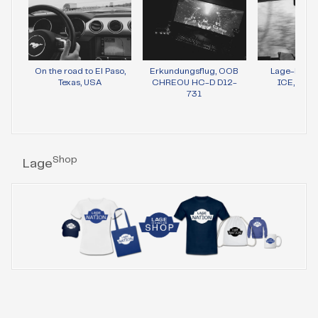
On the road to El Paso,
Erkundungsflug, OOB
Lage-Bild 
Texas, USA
CHREOU HC-D D12-
ICE, Wie
731
Shop
Lage