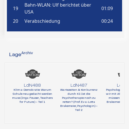
Archiv
Lage
LdN488
LdN487
LdN4
Klima-Demokratie: Warum
Wartezeiten & Konkurrenz
Psychologie und 
Schule neu gedacht werden
durch KI: Ist die
wir mit AfD-Wä
muss (Inga Feuser, Teachers
Psychotherapie noch zu
müssen (Prof. 
for Future) – Teil 1
retten? (Prof. Eva-Lotta
Brakemeier, Psy
Brakemeier, Psychologin) –
Teil 1
Teil 2