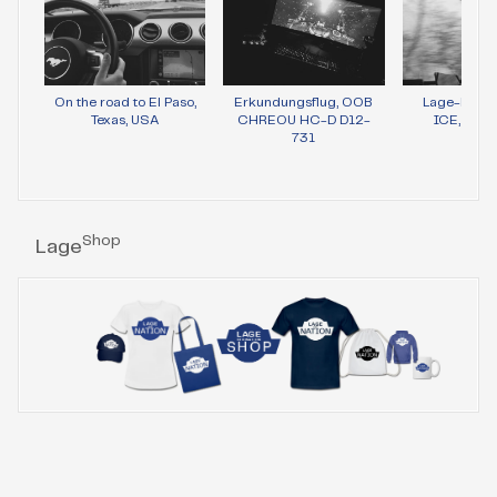
On the road to El Paso,
Erkundungsflug, OOB
Lage-Bild 
Texas, USA
CHREOU HC-D D12-
ICE, Wie
731
Shop
Lage