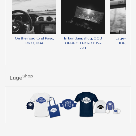
On the road to El Paso,
Erkundungsflug, OOB
Lage-Bild 
Texas, USA
CHREOU HC-D D12-
ICE, Wie
731
Shop
Lage