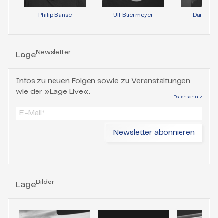
Philip Banse
Ulf Buermeyer
Daniela 
Newsletter
Lage
Infos zu neuen Folgen sowie zu Veranstaltungen
wie der »Lage Live«.
Datenschutz
Bilder
Lage