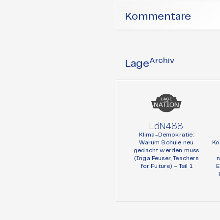
Kommentare
Archiv
Lage
LdN488
Klima-Demokratie:
Warum Schule neu
Ko
gedacht werden muss
(Inga Feuser, Teachers
n
for Future) – Teil 1
E