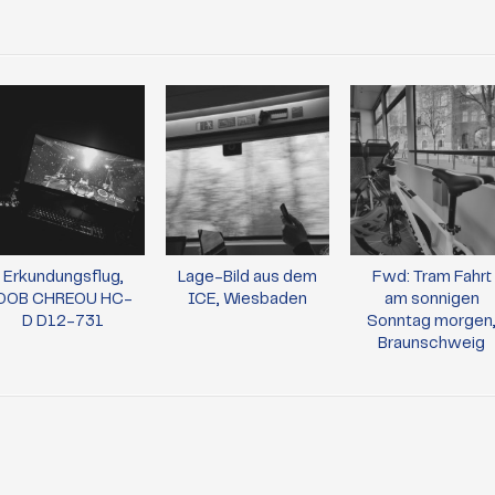
Erkundungsflug,
Lage-Bild aus dem
Fwd: Tram Fahrt
OOB CHREOU HC-
ICE, Wiesbaden
am sonnigen
D D12-731
Sonntag morgen
Braunschweig