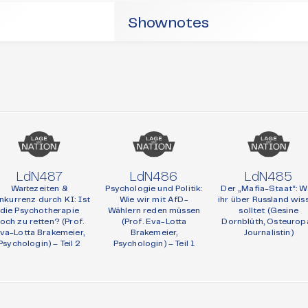
Shownotes
LdN487
LdN486
LdN485
Wartezeiten &
Psychologie und Politik:
Der „Mafia-Staat“: W
nkurrenz durch KI: Ist
Wie wir mit AfD-
ihr über Russland wis
die Psychotherapie
Wählern reden müssen
solltet (Gesine
och zu retten? (Prof.
(Prof. Eva-Lotta
Dornblüth, Osteurop
va-Lotta Brakemeier,
Brakemeier,
Journalistin)
Psychologin) – Teil 2
Psychologin) – Teil 1