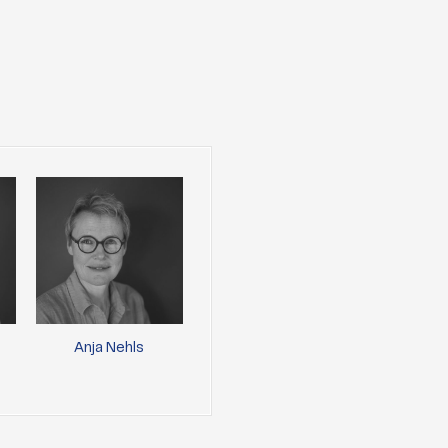
Anja Nehls
Paul Gäbler
Caro
Lewand