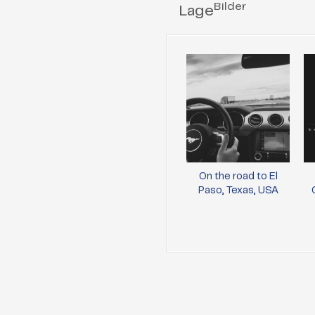
Bilder
Lage
On the road to El
Paso, Texas, USA