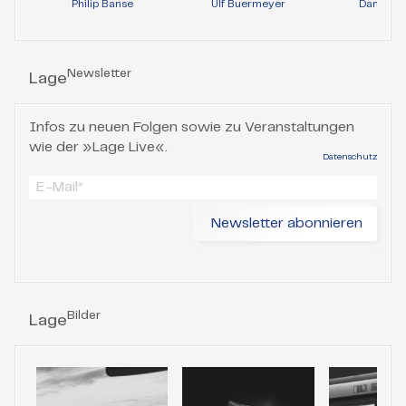
Philip Banse
Ulf Buermeyer
Daniela 
Newsletter
Lage
Infos zu neuen Folgen sowie zu Veranstaltungen
wie der »Lage Live«.
Datenschutz
Bilder
Lage