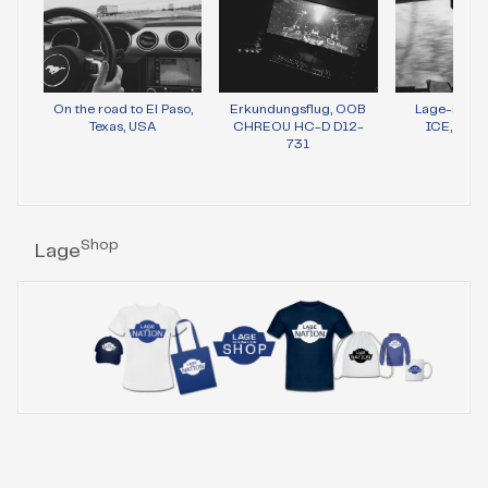
On the road to El Paso,
Erkundungsflug, OOB
Lage-Bild 
Texas, USA
CHREOU HC-D D12-
ICE, Wie
731
Shop
Lage