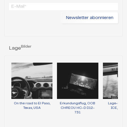
Bilder
Lage
On the road to El Paso,
Erkundungsflug, OOB
Lage-Bild 
Texas, USA
CHREOU HC-D D12-
ICE, Wie
731