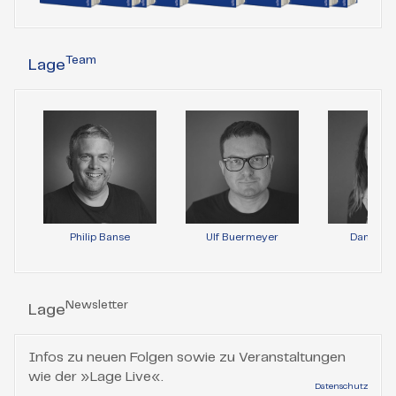
Team
Lage
Philip Banse
Ulf Buermeyer
Daniela 
Newsletter
Lage
Infos zu neuen Folgen sowie zu Veranstaltungen
wie der »Lage Live«.
Datenschutz