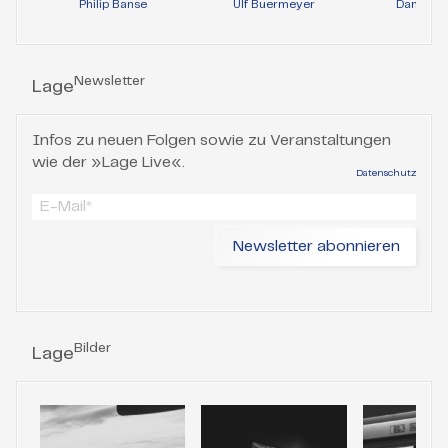
Philip Banse
Ulf Buermeyer
Daniela 
Newsletter
Lage
Infos zu neuen Folgen sowie zu Veranstaltungen
wie der »Lage Live«.
Datenschutz
Bilder
Lage