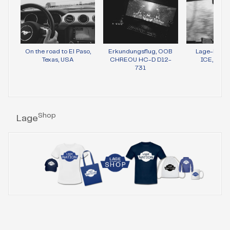
On the road to El Paso,
Erkundungsflug, OOB
Lage-Bild 
Texas, USA
CHREOU HC-D D12-
ICE, Wie
731
Shop
Lage