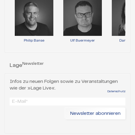
Philip Banse
Ulf Buermeyer
Daniela 
Newsletter
Lage
Infos zu neuen Folgen sowie zu Veranstaltungen
wie der »Lage Live«.
Datenschutz