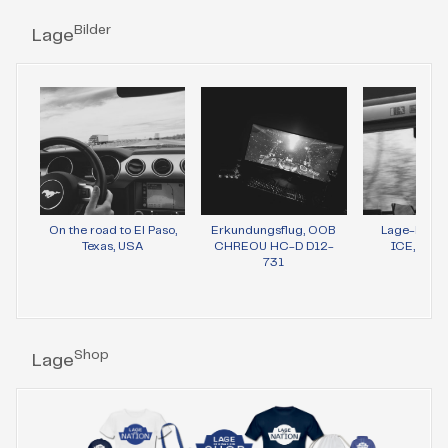
Bilder
Lage
On the road to El Paso,
Erkundungsflug, OOB
Lage-Bild 
Texas, USA
CHREOU HC-D D12-
ICE, Wie
731
Shop
Lage