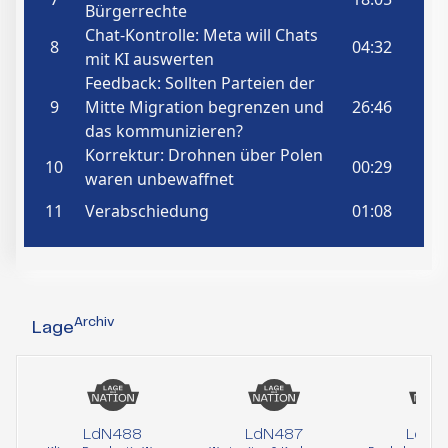
Archiv
Lage
LdN488
LdN487
LdN4