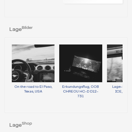
Bilder
Lage
On the road to El Paso,
Erkundungsflug, OOB
Lage-Bild 
Texas, USA
CHREOU HC-D D12-
ICE, Wie
731
Shop
Lage