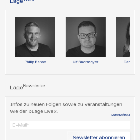
Lage
Philip Banse
Ulf Buermeyer
Daniela 
Newsletter
Lage
Infos zu neuen Folgen sowie zu Veranstaltungen
wie der »Lage Live«.
Datenschutz