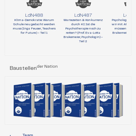
LdN488
LdN487
LdN4
Klima-Demokratie: Warum
Wartezeiten & Konkurrenz
Psychologie und 
Schule neu gedacht werden
durch KI: Ist die
wir mit AfD-Wä
muss (Inga Feuser, Teachers
Psychotherapie noch zu
müssen (Prof. 
for Future) – Teil 1
retten? (Prof. Eva-Lotta
Brakemeier, Psy
Brakemeier, Psychologin) –
Teil 1
Teil 2
der Nation
Baustellen
Team