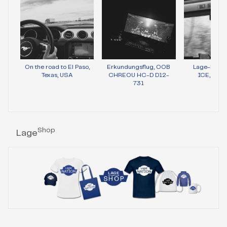
On the road to El Paso,
Erkundungsflug, OOB
Lage-Bild 
Texas, USA
CHREOU HC-D D12-
ICE, Wie
731
Shop
Lage