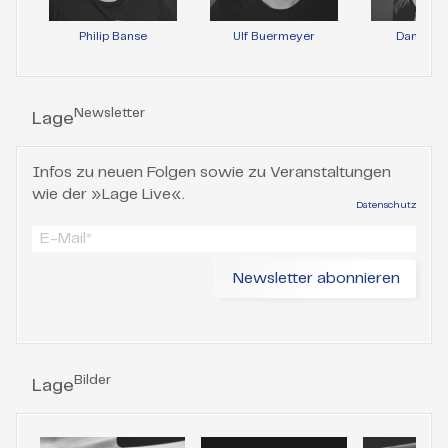
Philip Banse
Ulf Buermeyer
Daniela 
Newsletter
Lage
Infos zu neuen Folgen sowie zu Veranstaltungen
wie der »Lage Live«.
Datenschutz
Bilder
Lage