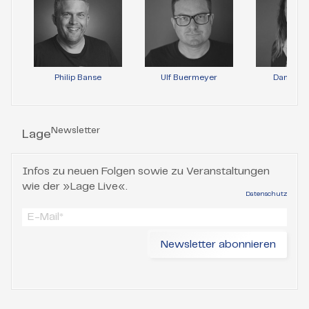
Philip Banse
Ulf Buermeyer
Daniela 
Newsletter
Lage
Infos zu neuen Folgen sowie zu Veranstaltungen
wie der »Lage Live«.
Datenschutz