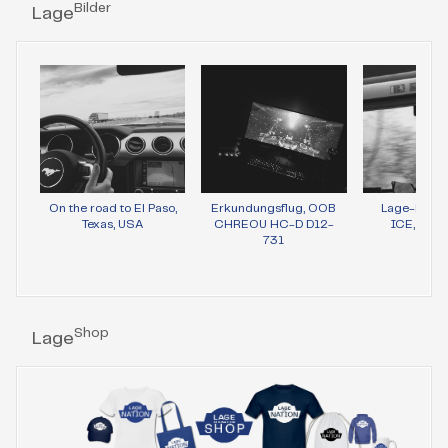
Bilder
Lage
On the road to El Paso,
Erkundungsflug, OOB
Lage-Bild 
Texas, USA
CHREOU HC-D D12-
ICE, Wie
731
Shop
Lage