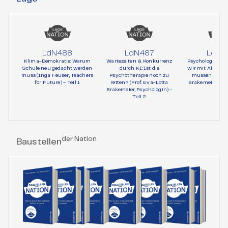
LdN488
LdN487
LdN4
Klima-Demokratie: Warum
Wartezeiten & Konkurrenz
Psychologie und 
Schule neu gedacht werden
durch KI: Ist die
wir mit AfD-Wä
muss (Inga Feuser, Teachers
Psychotherapie noch zu
müssen (Prof. 
for Future) – Teil 1
retten? (Prof. Eva-Lotta
Brakemeier, Psy
Brakemeier, Psychologin) –
Teil 1
Teil 2
der Nation
Baustellen