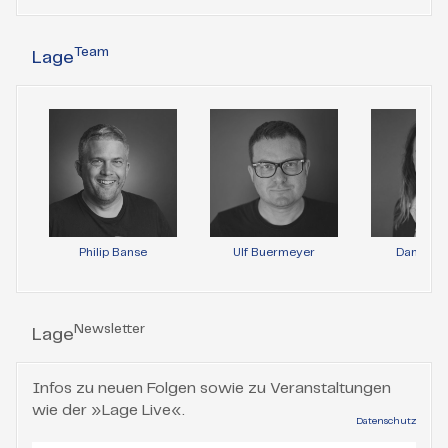
Team
Lage
Philip Banse
Ulf Buermeyer
Daniela 
Newsletter
Lage
Infos zu neuen Folgen sowie zu Veranstaltungen
wie der »Lage Live«.
Datenschutz