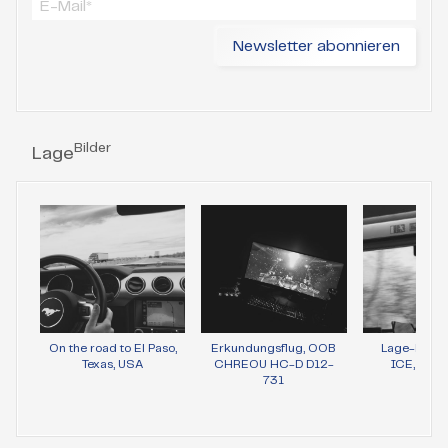
Bilder
Lage
On the road to El Paso,
Erkundungsflug, OOB
Lage-Bild 
Texas, USA
CHREOU HC-D D12-
ICE, Wie
731