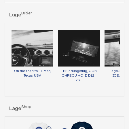
Bilder
Lage
On the road to El Paso,
Erkundungsflug, OOB
Lage-Bild 
Texas, USA
CHREOU HC-D D12-
ICE, Wie
731
Shop
Lage