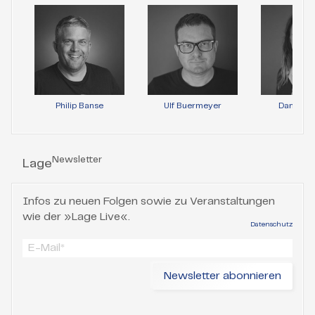
Philip Banse
Ulf Buermeyer
Daniela 
Newsletter
Lage
Infos zu neuen Folgen sowie zu Veranstaltungen
wie der »Lage Live«.
Datenschutz