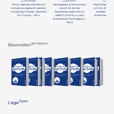
LdN488
LdN487
LdN4
Klima-Demokratie: Warum
Wartezeiten & Konkurrenz
Psychologie und 
Schule neu gedacht werden
durch KI: Ist die
wir mit AfD-Wä
muss (Inga Feuser, Teachers
Psychotherapie noch zu
müssen (Prof. 
for Future) – Teil 1
retten? (Prof. Eva-Lotta
Brakemeier, Psy
Brakemeier, Psychologin) –
Teil 1
Teil 2
der Nation
Baustellen
Team
Lage