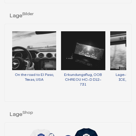
Bilder
Lage
On the road to El Paso,
Erkundungsflug, OOB
Lage-Bild 
Texas, USA
CHREOU HC-D D12-
ICE, Wie
731
Shop
Lage