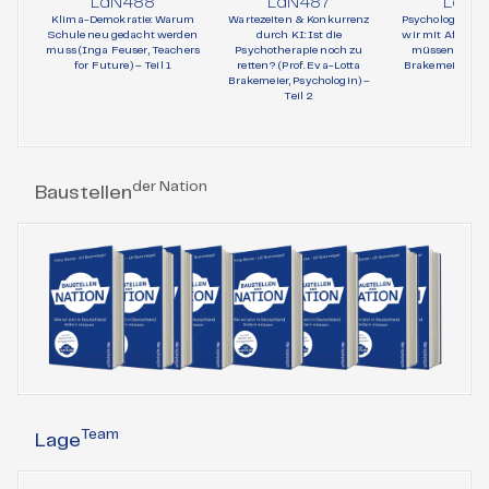
LdN488
LdN487
LdN4
Klima-Demokratie: Warum
Wartezeiten & Konkurrenz
Psychologie und 
Schule neu gedacht werden
durch KI: Ist die
wir mit AfD-Wä
muss (Inga Feuser, Teachers
Psychotherapie noch zu
müssen (Prof. 
for Future) – Teil 1
retten? (Prof. Eva-Lotta
Brakemeier, Psy
Brakemeier, Psychologin) –
Teil 1
Teil 2
der Nation
Baustellen
Team
Lage