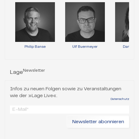
Philip Banse
Ulf Buermeyer
Daniela 
Newsletter
Lage
Infos zu neuen Folgen sowie zu Veranstaltungen
wie der »Lage Live«.
Datenschutz