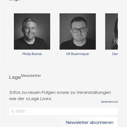
Philip Banse
Ulf Buermeyer
Daniela 
Newsletter
Lage
Infos zu neuen Folgen sowie zu Veranstaltungen
wie der »Lage Live«.
Datenschutz