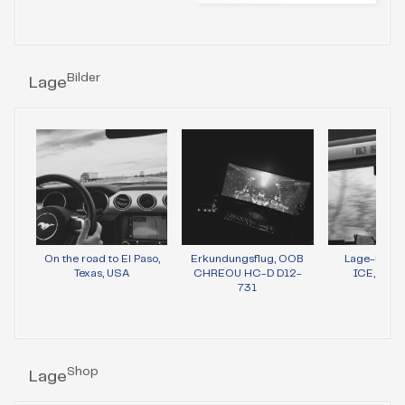
Bilder
Lage
On the road to El Paso,
Erkundungsflug, OOB
Lage-Bild 
Texas, USA
CHREOU HC-D D12-
ICE, Wie
731
Shop
Lage