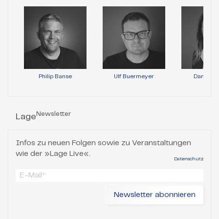
Philip Banse
Ulf Buermeyer
Daniela 
Newsletter
Lage
Infos zu neuen Folgen sowie zu Veranstaltungen
wie der »Lage Live«.
Datenschutz