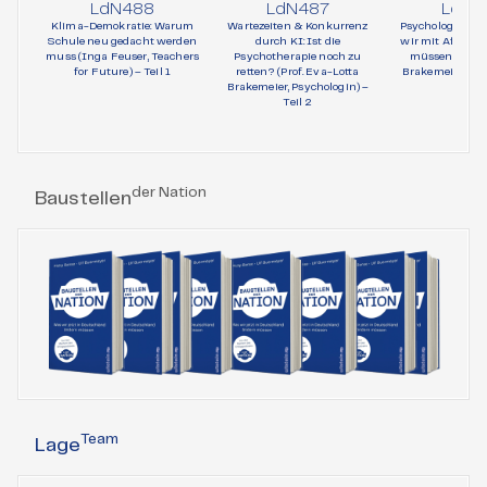
LdN488
LdN487
LdN4
Klima-Demokratie: Warum
Wartezeiten & Konkurrenz
Psychologie und 
Schule neu gedacht werden
durch KI: Ist die
wir mit AfD-Wä
muss (Inga Feuser, Teachers
Psychotherapie noch zu
müssen (Prof. 
for Future) – Teil 1
retten? (Prof. Eva-Lotta
Brakemeier, Psy
Brakemeier, Psychologin) –
Teil 1
Teil 2
der Nation
Baustellen
Team
Lage