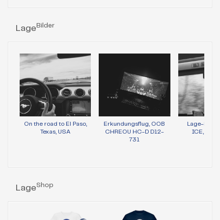
Bilder
Lage
On the road to El Paso,
Erkundungsflug, OOB
Lage-Bild 
Texas, USA
CHREOU HC-D D12-
ICE, Wie
731
Shop
Lage