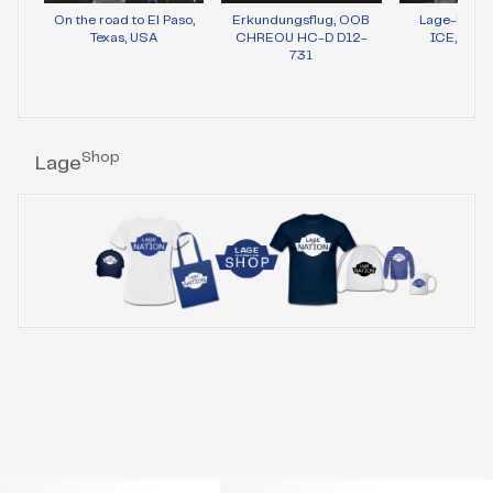
On the road to El Paso,
Erkundungsflug, OOB
Lage-Bild 
Texas, USA
CHREOU HC-D D12-
ICE, Wie
731
Shop
Lage