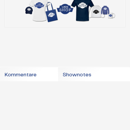
Kommentare
Shownotes
Skip
Lage
Instagram
Mastodon
Bluesky
Schließen
to
der
content
Nation
Der
Politik-
Podcast
aus
Berlin