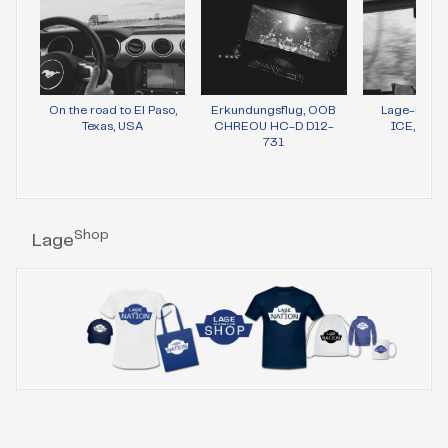
On the road to El Paso,
Erkundungsflug, OOB
Lage-Bild 
Texas, USA
CHREOU HC-D D12-
ICE, Wie
731
Shop
Lage