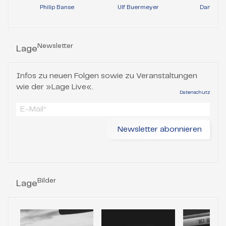
Philip Banse
Ulf Buermeyer
Daniela 
Newsletter
Lage
Infos zu neuen Folgen sowie zu Veranstaltungen
wie der »Lage Live«.
Datenschutz
Bilder
Lage