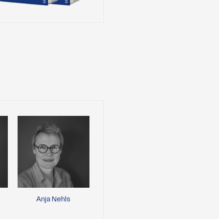
Anja Nehls
Paul Gäbler
Caro
Lewand