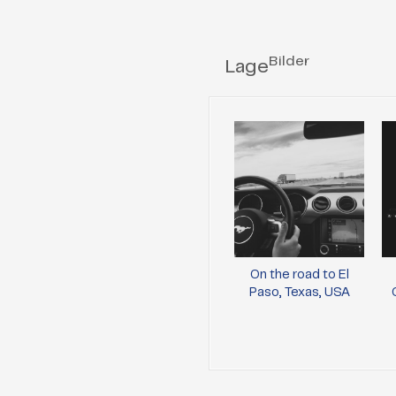
Bilder
Lage
On the road to El
Paso, Texas, USA