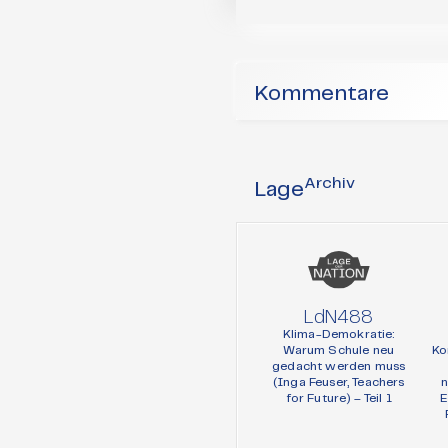
Kommentare
Archiv
Lage
LdN488
Klima-Demokratie:
Warum Schule neu
Ko
gedacht werden muss
(Inga Feuser, Teachers
n
for Future) – Teil 1
E