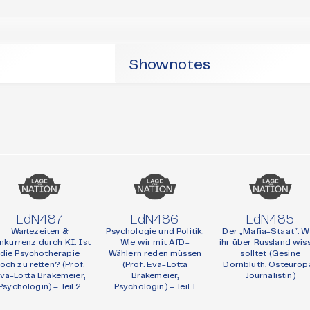
Shownotes
LdN487
LdN486
LdN485
Wartezeiten &
Psychologie und Politik:
Der „Mafia-Staat“: W
nkurrenz durch KI: Ist
Wie wir mit AfD-
ihr über Russland wis
die Psychotherapie
Wählern reden müssen
solltet (Gesine
och zu retten? (Prof.
(Prof. Eva-Lotta
Dornblüth, Osteurop
va-Lotta Brakemeier,
Brakemeier,
Journalistin)
Psychologin) – Teil 2
Psychologin) – Teil 1