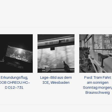
Erkundungsflug,
Lage-Bild aus dem
Fwd: Tram Fahrt
OOB CHREOU HC-
ICE, Wiesbaden
am sonnigen
D D12-731
Sonntag morgen
Braunschweig