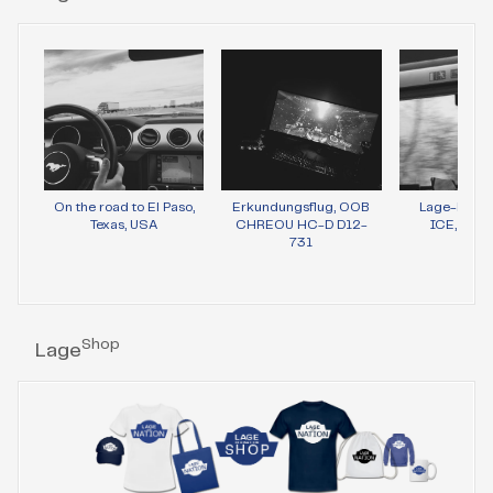
On the road to El Paso,
Erkundungsflug, OOB
Lage-Bild 
Texas, USA
CHREOU HC-D D12-
ICE, Wie
731
Shop
Lage