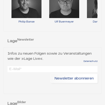
Philip Banse
Ulf Buermeyer
Daniela 
Newsletter
Lage
Infos zu neuen Folgen sowie zu Veranstaltungen
wie der »Lage Live«.
Datenschutz
Bilder
Lage