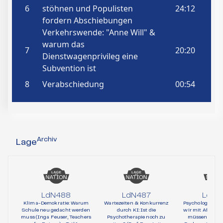
Archiv
Lage
LdN488
LdN487
LdN4
Klima-Demokratie: Warum
Wartezeiten & Konkurrenz
Psychologie und 
Schule neu gedacht werden
durch KI: Ist die
wir mit AfD-Wä
muss (Inga Feuser, Teachers
Psychotherapie noch zu
müssen (Prof. 