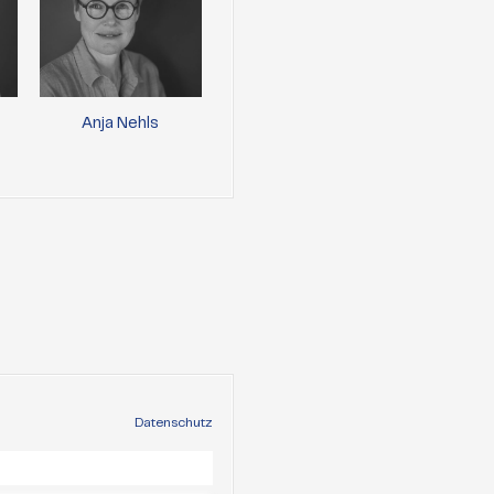
Anja Nehls
Paul Gäbler
Caro
Lewand
Datenschutz