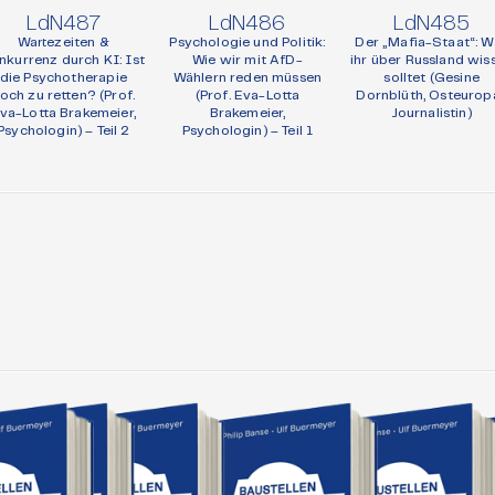
LdN487
LdN486
LdN485
Wartezeiten &
Psychologie und Politik:
Der „Mafia-Staat“: W
nkurrenz durch KI: Ist
Wie wir mit AfD-
ihr über Russland wis
die Psychotherapie
Wählern reden müssen
solltet (Gesine
och zu retten? (Prof.
(Prof. Eva-Lotta
Dornblüth, Osteurop
va-Lotta Brakemeier,
Brakemeier,
Journalistin)
Psychologin) – Teil 2
Psychologin) – Teil 1