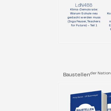
LdN488
Klima-Demokratie:
Warum Schule neu
Ko
gedacht werden muss
(Inga Feuser, Teachers
n
for Future) – Teil 1
E
der Nation
Baustellen