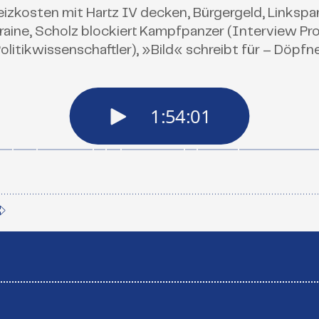
eizkosten mit Hartz IV decken, Bürgergeld, Linkspar
aine, Scholz blockiert Kampfpanzer (Interview Prof.
olitikwissenschaftler), »Bild« schreibt für – Döpfn