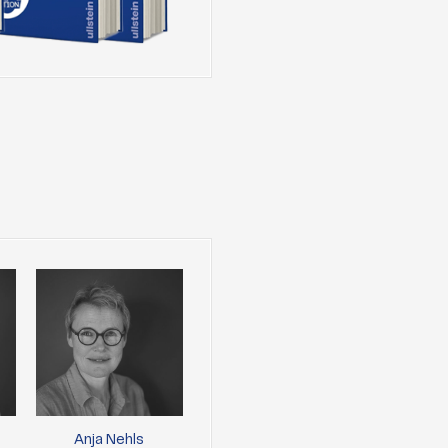
Anja Nehls
Paul Gäbler
Caro