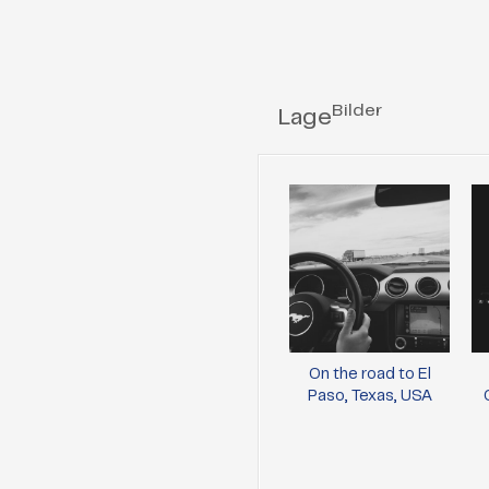
Bilder
Lage
On the road to El
Paso, Texas, USA