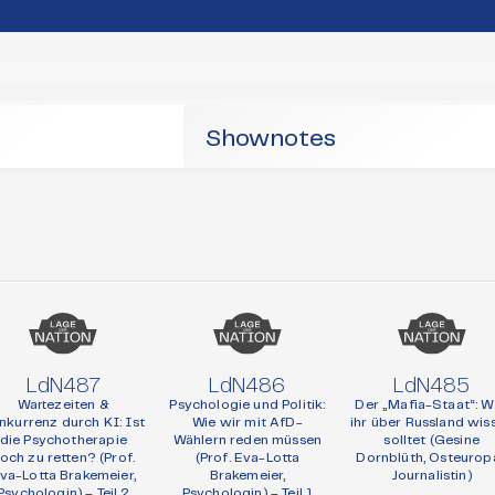
Shownotes
LdN487
LdN486
LdN485
Wartezeiten &
Psychologie und Politik:
Der „Mafia-Staat“: W
nkurrenz durch KI: Ist
Wie wir mit AfD-
ihr über Russland wis
die Psychotherapie
Wählern reden müssen
solltet (Gesine
och zu retten? (Prof.
(Prof. Eva-Lotta
Dornblüth, Osteurop
va-Lotta Brakemeier,
Brakemeier,
Journalistin)
Psychologin) – Teil 2
Psychologin) – Teil 1