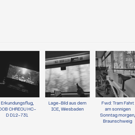
Erkundungsflug,
Lage-Bild aus dem
Fwd: Tram Fahrt
OOB CHREOU HC-
ICE, Wiesbaden
am sonnigen
D D12-731
Sonntag morgen
Braunschweig