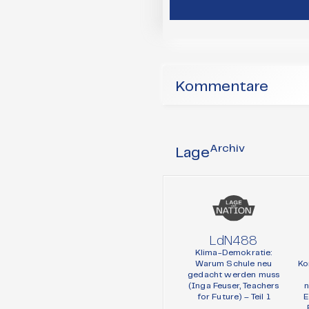
Kommentare
Archiv
Lage
LdN488
Klima-Demokratie:
Warum Schule neu
Ko
gedacht werden muss
(Inga Feuser, Teachers
n
for Future) – Teil 1
E