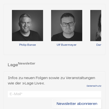
Philip Banse
Ulf Buermeyer
Daniela 
Newsletter
Lage
Infos zu neuen Folgen sowie zu Veranstaltungen
wie der »Lage Live«.
Datenschutz