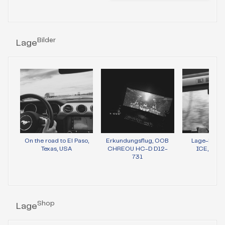
Bilder
Lage
On the road to El Paso,
Erkundungsflug, OOB
Lage-Bild 
Texas, USA
CHREOU HC-D D12-
ICE, Wie
731
Shop
Lage