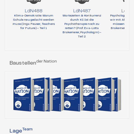
LdN488
LdN487
LdN4
Klima-Demokratie: Warum
Wartezeiten & Konkurrenz
Psychologie und 
Schule neu gedacht werden
durch KI: Ist die
wir mit AfD-Wä
muss (Inga Feuser, Teachers
Psychotherapie noch zu
müssen (Prof. 
for Future) – Teil 1
retten? (Prof. Eva-Lotta
Brakemeier, Psy
Brakemeier, Psychologin) –
Teil 1
Teil 2
der Nation
Baustellen
Team
Lage