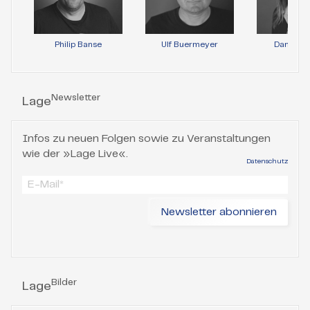
Philip Banse
Ulf Buermeyer
Daniela 
Newsletter
Lage
Infos zu neuen Folgen sowie zu Veranstaltungen
wie der »Lage Live«.
Datenschutz
Bilder
Lage