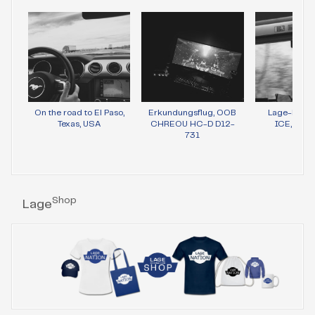
On the road to El Paso,
Erkundungsflug, OOB
Lage-Bild 
Texas, USA
CHREOU HC-D D12-
ICE, Wie
731
Shop
Lage