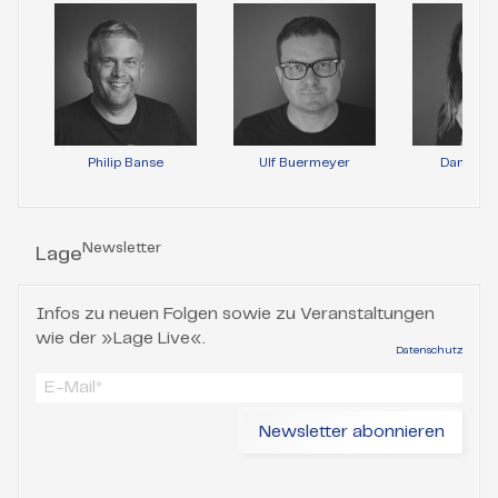
Philip Banse
Ulf Buermeyer
Daniela 
Newsletter
Lage
Infos zu neuen Folgen sowie zu Veranstaltungen
wie der »Lage Live«.
Datenschutz