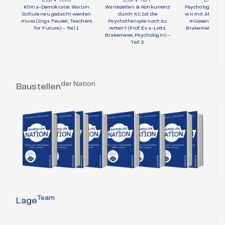
Klima-Demokratie: Warum
Wartezeiten & Konkurrenz
Psychologie und 
Schule neu gedacht werden
durch KI: Ist die
wir mit AfD-Wä
muss (Inga Feuser, Teachers
Psychotherapie noch zu
müssen (Prof. 
for Future) – Teil 1
retten? (Prof. Eva-Lotta
Brakemeier, Psy
Brakemeier, Psychologin) –
Teil 1
Teil 2
der Nation
Baustellen
Team
Lage