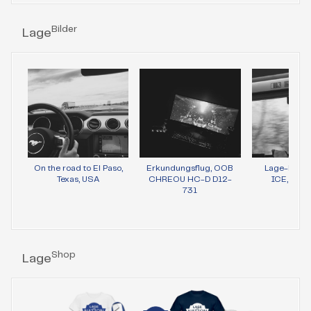
Bilder
Lage
On the road to El Paso,
Erkundungsflug, OOB
Lage-Bild 
Texas, USA
CHREOU HC-D D12-
ICE, Wie
731
Shop
Lage