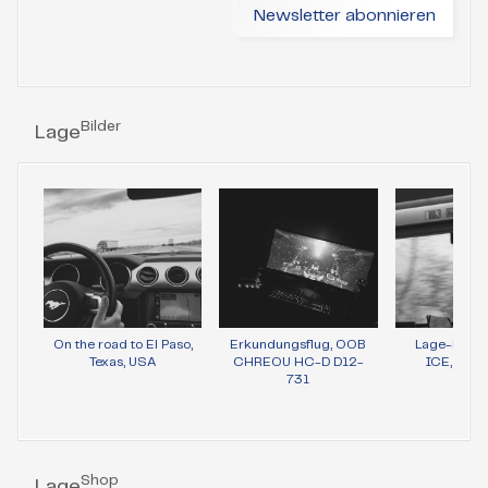
Bilder
Lage
On the road to El Paso,
Erkundungsflug, OOB
Lage-Bild 
Texas, USA
CHREOU HC-D D12-
ICE, Wie
731
Shop
Lage