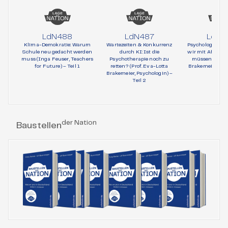
LdN488
LdN487
LdN4
Klima-Demokratie: Warum
Wartezeiten & Konkurrenz
Psychologie und 
Schule neu gedacht werden
durch KI: Ist die
wir mit AfD-Wä
muss (Inga Feuser, Teachers
Psychotherapie noch zu
müssen (Prof. 
for Future) – Teil 1
retten? (Prof. Eva-Lotta
Brakemeier, Psy
Brakemeier, Psychologin) –
Teil 1
Teil 2
der Nation
Baustellen