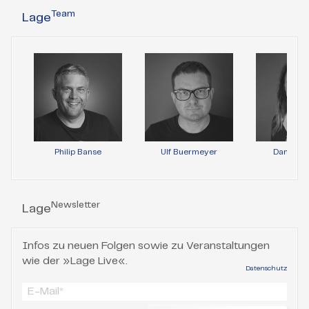
Team
Lage
Philip Banse
Ulf Buermeyer
Daniela 
Newsletter
Lage
Infos zu neuen Folgen sowie zu Veranstaltungen
wie der »Lage Live«.
Datenschutz