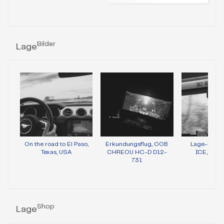
Bilder
Lage
On the road to El Paso,
Erkundungsflug, OOB
Lage-Bild 
Texas, USA
CHREOU HC-D D12-
ICE, Wie
731
Shop
Lage