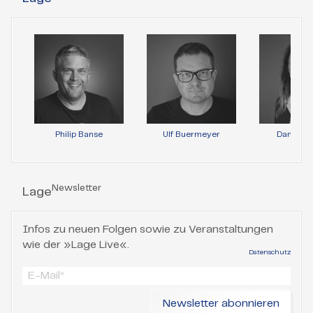
Philip Banse
Ulf Buermeyer
Daniela 
Newsletter
Lage
Infos zu neuen Folgen sowie zu Veranstaltungen
wie der »Lage Live«.
Datenschutz