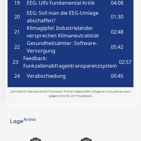
„Bild. Macht Deutschland?“(Amazon Prime Video), KoRo-Drogerie und „Gemeinsam
gegen COVID-19“ (Facebook).
Archiv
Lage