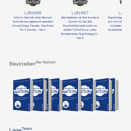
LdN488
LdN487
LdN4
Klima-Demokratie: Warum
Wartezeiten & Konkurrenz
Psychologie und 
Schule neu gedacht werden
durch KI: Ist die
wir mit AfD-Wä
muss (Inga Feuser, Teachers
Psychotherapie noch zu
müssen (Prof. 
for Future) – Teil 1
retten? (Prof. Eva-Lotta
Brakemeier, Psy
Brakemeier, Psychologin) –
Teil 1
Teil 2
der Nation
Baustellen
Team
Lage