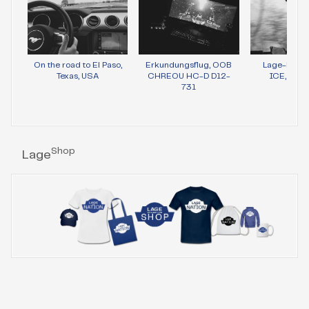
On the road to El Paso,
Erkundungsflug, OOB
Lage-Bild 
Texas, USA
CHREOU HC-D D12-
ICE, Wie
731
Shop
Lage