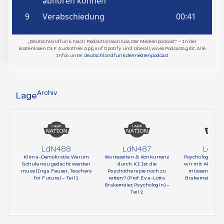
„Deutschlandfunk. Nach Redaktionsschluss. Der Medienpodcast.” – In der
kostenlosen DLF Audiothek App, auf Spotify und überall, wo es Podcasts gibt. Alle
Infos unter
deutschlandfunk.de/medienpodcast
Archiv
Lage
LdN488
LdN487
LdN4
Klima-Demokratie: Warum
Wartezeiten & Konkurrenz
Psychologie und 
Schule neu gedacht werden
durch KI: Ist die
wir mit AfD-Wä
muss (Inga Feuser, Teachers
Psychotherapie noch zu
müssen (Prof. 
for Future) – Teil 1
retten? (Prof. Eva-Lotta
Brakemeier, Psy
Brakemeier, Psychologin) –
Teil 1
Teil 2