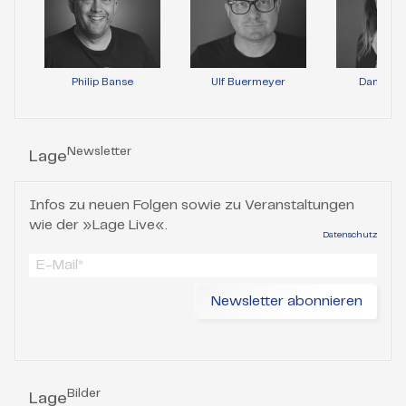
Philip Banse
Ulf Buermeyer
Daniela 
Newsletter
Lage
Infos zu neuen Folgen sowie zu Veranstaltungen
wie der »Lage Live«.
Datenschutz
Bilder
Lage