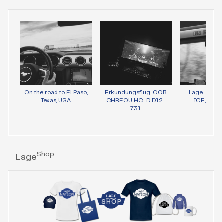
On the road to El Paso,
Erkundungsflug, OOB
Lage-Bild 
Texas, USA
CHREOU HC-D D12-
ICE, Wie
731
Shop
Lage