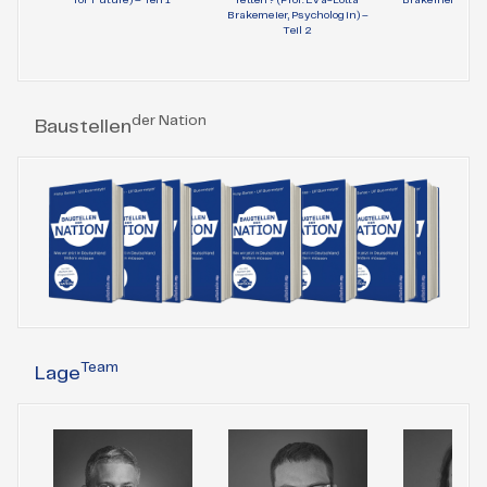
Brakemeier, Psychologin) –
Teil 1
Teil 2
der Nation
Baustellen
Team
Lage