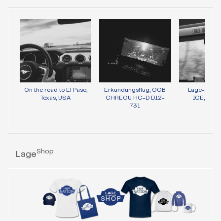
On the road to El Paso,
Erkundungsflug, OOB
Lage-Bild 
Texas, USA
CHREOU HC-D D12-
ICE, Wie
731
Shop
Lage