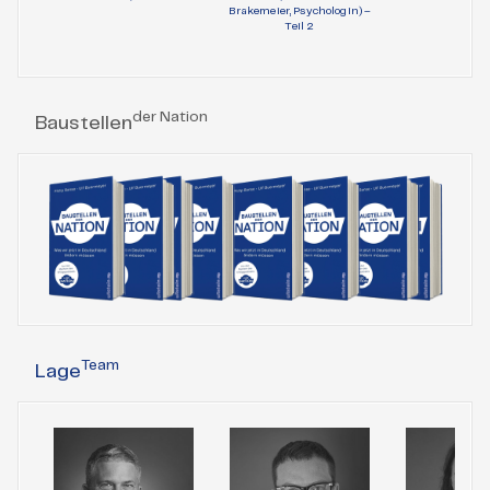
Brakemeier, Psychologin) –
Teil 1
Teil 2
der Nation
Baustellen
Team
Lage