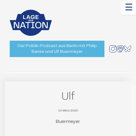
☰
Der Politik-Podcast aus Berlin mit Philip
Banse und Ulf Buermeyer
Ulf
10. März 2020
Buermeyer