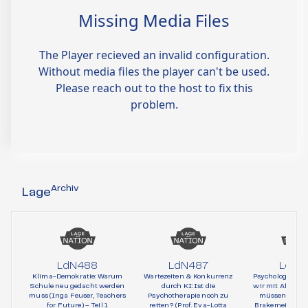
Archiv
Lage
LdN488
LdN487
LdN4
Klima-Demokratie: Warum
Wartezeiten & Konkurrenz
Psychologie und 
Schule neu gedacht werden
durch KI: Ist die
wir mit AfD-Wä
muss (Inga Feuser, Teachers
Psychotherapie noch zu
müssen (Prof. 
for Future) – Teil 1
retten? (Prof. Eva-Lotta
Brakemeier, Psy