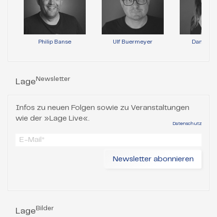
Philip Banse
Ulf Buermeyer
Daniela 
Newsletter
Lage
Infos zu neuen Folgen sowie zu Veranstaltungen
wie der »Lage Live«.
Datenschutz
Bilder
Lage