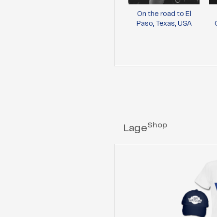
On the road to El
Paso, Texas, USA
Shop
Lage