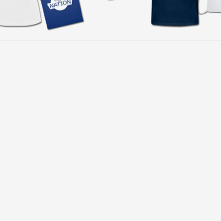
tion
Lage-Forum Talk der Nation
Werberichtlinien
Datenschu
 Nutzungs- und Geschäftsbedingungen
Werben in der „Lage der 