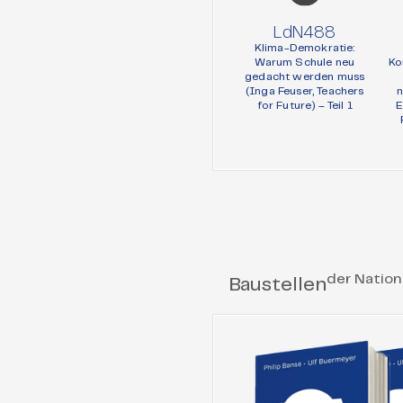
LdN488
Klima-Demokratie:
Warum Schule neu
Ko
gedacht werden muss
(Inga Feuser, Teachers
n
for Future) – Teil 1
E
der Nation
Baustellen