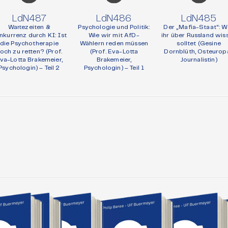
LdN487
LdN486
LdN485
Wartezeiten &
Psychologie und Politik:
Der „Mafia-Staat“: W
nkurrenz durch KI: Ist
Wie wir mit AfD-
ihr über Russland wis
die Psychotherapie
Wählern reden müssen
solltet (Gesine
och zu retten? (Prof.
(Prof. Eva-Lotta
Dornblüth, Osteurop
va-Lotta Brakemeier,
Brakemeier,
Journalistin)
Psychologin) – Teil 2
Psychologin) – Teil 1