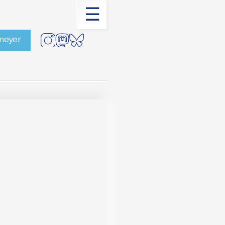
☰
rmeyer