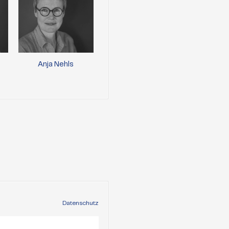
Anja Nehls
Paul Gäbler
Caro
Lewand
Datenschutz